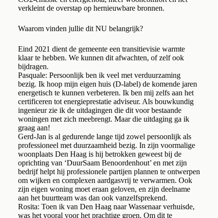
verkleint de overstap op hernieuwbare bronnen.
Waarom vinden jullie dit NU belangrijk?
Eind 2021 dient de gemeente een transitievisie warmte
klaar te hebben. We kunnen dit afwachten, of zelf ook
bijdragen.
Pasquale: Persoonlijk ben ik veel met verduurzaming
bezig. Ik hoop mijn eigen huis (D-label) de komende jaren
energetisch te kunnen verbeteren. Ik ben mij zelfs aan het
certificeren tot energieprestatie adviseur. Als bouwkundig
ingenieur zie ik de uitdagingen die dit voor bestaande
woningen met zich meebrengt. Maar die uitdaging ga ik
graag aan!
Gerd-Jan is al gedurende lange tijd zowel persoonlijk als
professioneel met duurzaamheid bezig. In zijn voormalige
woonplaats Den Haag is hij betrokken geweest bij de
oprichting van ‘DuurSaam Benoordenhout’ en met zijn
bedrijf helpt hij professionele partijen plannen te ontwerpen
om wijken en complexen aardgasvrij te verwarmen. Ook
zijn eigen woning moet eraan geloven, en zijn deelname
aan het buurtteam was dan ook vanzelfsprekend.
Rosita: Toen ik van Den Haag naar Wassenaar verhuisde,
was het vooral voor het prachtige groen. Om dit te